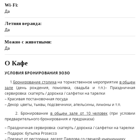
Wi-Fi:
Да
Летняя веранда:
Да
Можно с животными:
Да
О Кафе
УСЛОВИЯ БРОНИРОВАНИЯ ЗОЗО
1.
Бронирование столика
на торжественное мероприятие
в общем
зале
(день рождения, помолвка, свадьба и т.п.)
– Праздничная
сервировка: скатерть / дорожка / салфетки на тарелки
– Красивая постановочная посуда
– Декор: цветы, тыквы, подсвечники, апельсины, лимоны и т.п.
2. Бронирование
в общем зале от 10 человек
(при условии
предварительного бронирования и предзаказа)
– Праздничная сервировка: скатерть / дорожка / салфетки на тарелки
– Подарок: бутылка Prosecco
– Презент от ресторана: десерт Павлова со свечкой имениннику