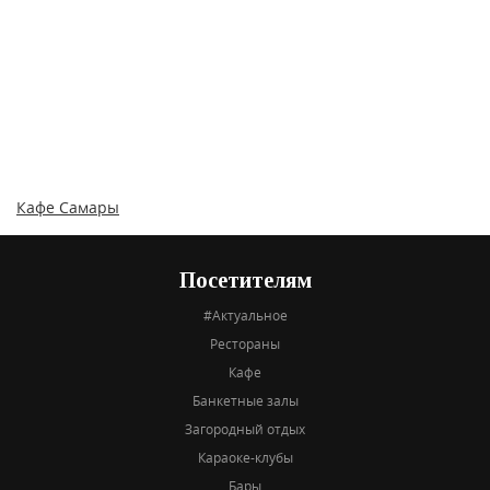
Кафе Самары
Посетителям
#Актуальное
Рестораны
Кафе
Банкетные залы
Загородный отдых
Караоке-клубы
Бары