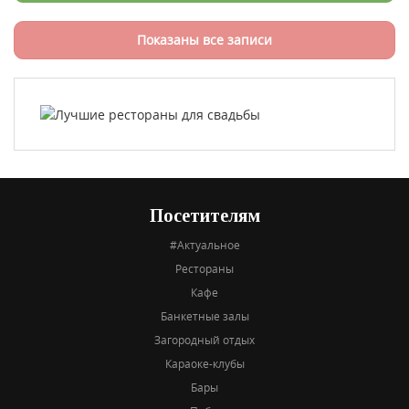
Показаны все записи
Посетителям
#Актуальное
Рестораны
Кафе
Банкетные залы
Загородный отдых
Караоке-клубы
Бары