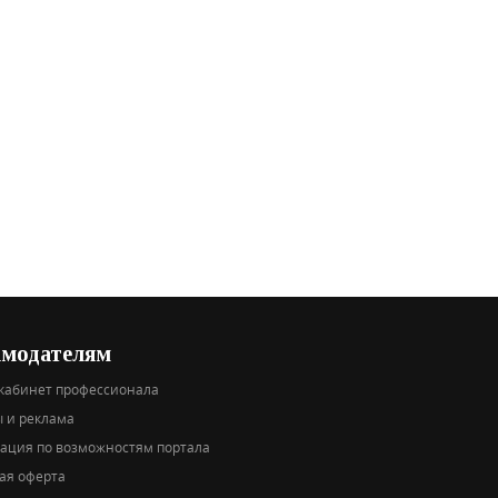
амодателям
кабинет профессионала
 и реклама
тация по возможностям портала
ая оферта