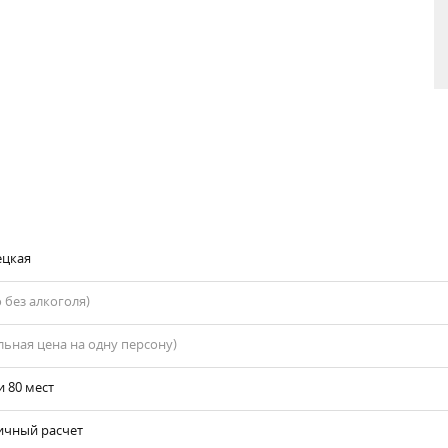
ецкая
 без алкоголя)
ьная цена на одну персону)
 и 80 мест
ичный расчет