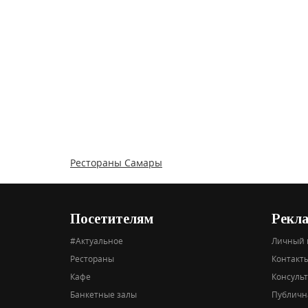
Рестораны Самары
Посетителям
Рекл
#Актуальное
Личный 
Рестораны
Контакты
Кафе
Консуль
Банкетные залы
Публичн