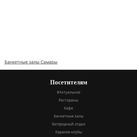
Банкетные залы Самары
Посетителям
#Актуальное
Рестораны
Кафе
Банкетные залы
Загородный отдых
Караоке-клубы