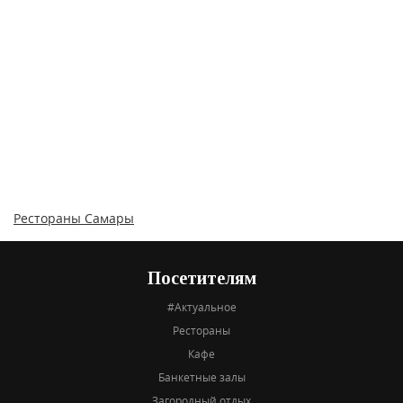
Рестораны Самары
Посетителям
#Актуальное
Рестораны
Кафе
Банкетные залы
Загородный отдых