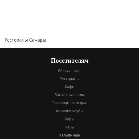
Рестораны Самары
Посетителям
#Актуальное
Рестораны
Кафе
Банкетные залы
Загородный отдых
Караоке-клубы
Бары
Пабы
Кальянные